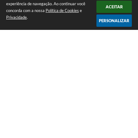
experiência de navegação. Ao continuar você
ACEITAR
concorda com a nossa
Política de Cookies
e
Privacidade
.
PERSONALIZAR
Telefone: 0800 857 1122
Endereço: Rua Dr. José Mesquita Netto, n° 356, Centro | CEP: 37165-
000
Atendimento de Segunda-feira a Sexta-feira das 08h15m as 17h
CNPJ: 18.239.582/0001-29
Prefeitura de Campo do Meio - MG
Versão do Sistema:
3.5.3 - 19/06/2026
Portal atualizado em:
05/08/2026 15:21
Dados Abertos
Copyright Instar - 2006-2026. Todos os direitos reservados -
Instar Tecnologia