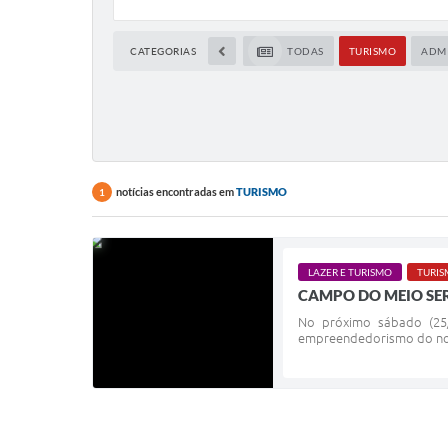
Co
CATEGORIAS
TODAS
TURISMO
ADM
notícias encontradas em
TURISMO
1
LAZER E TURISMO
TURI
CAMPO DO MEIO SE
No próximo sábado (25/
empreendedorismo do nos