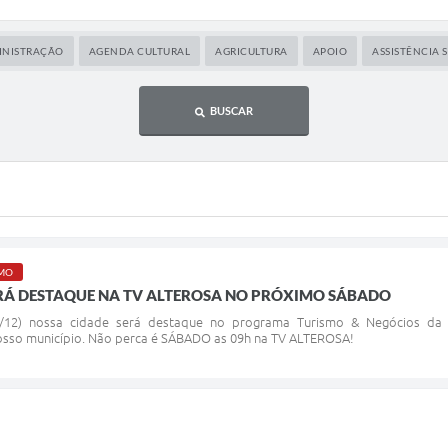
municados Oficiais
Concursos e Processos Sele
INISTRAÇÃO
AGENDA CULTURAL
AGRICULTURA
APOIO
ASSISTÊNCIA 
BUSCAR
SMO
RÁ DESTAQUE NA TV ALTEROSA NO PRÓXIMO SÁBADO
12) nossa cidade será destaque no programa Turismo & Negócios da TV 
so município. Não perca é SÁBADO as 09h na TV ALTEROSA!