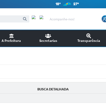
18º
27º
Acompanhe-nos!
A Prefeitura
Secretarias
Transparência
itações
Audiências Públicas
ncursos
EDITAIS
SIC
Chamamento Público
BUSCA DETALHADA
Ouvidoria
Licitações