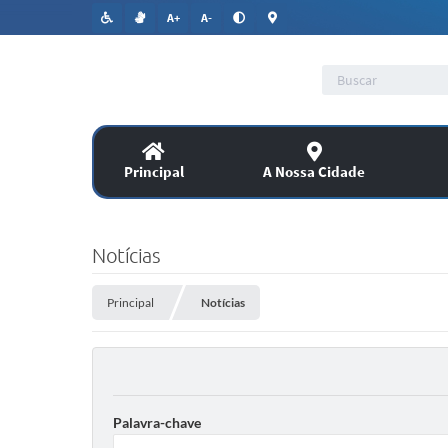
A+
A-
Principal
A Nossa Cidade
Lic
SERVIÇOS
Notícias
Co
Assitência Social
Principal
Notícias
PUBLICAÇÕES OFICIAIS
Legislação
Palavra-chave