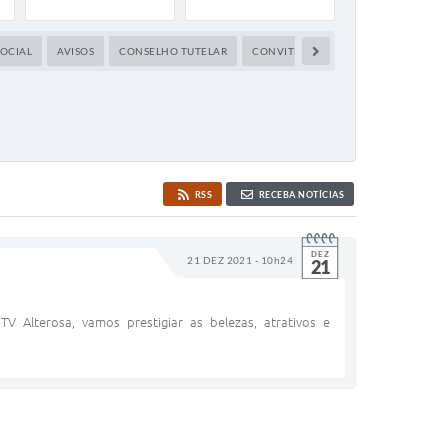
tivos
SOCIAL
AVISOS
CONSELHO TUTELAR
CONVITE
CULTURA
EDUCAÇ
RSS
RECEBA NOTÍCIAS
DEZ
21 DEZ 2021 - 10h24
21
Alterosa, vamos prestigiar as belezas, atrativos e