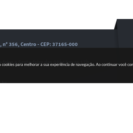
, n° 356, Centro - CEP: 37165-000
feira a Sexta-feira das 08h15m as 17h
a cookies para melhorar a sua experiência de navegação. Ao continuar você c
.br
dades em seu email.