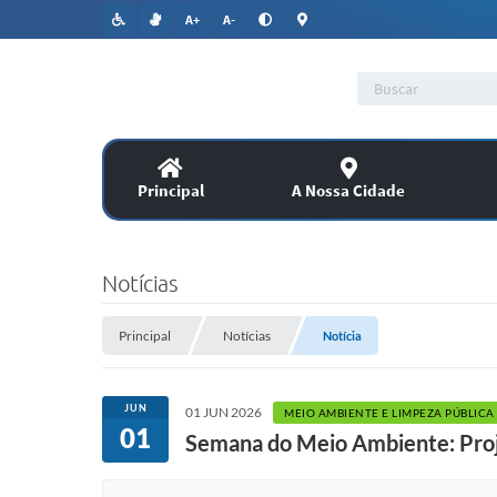
A+
A-
Principal
A Nossa Cidade
Lic
SERVIÇOS
Notícias
Co
Assitência Social
Principal
Notícias
Notícia
PUBLICAÇÕES OFICIAIS
JUN
01 JUN 2026
MEIO AMBIENTE E LIMPEZA PÚBLICA
01
Semana do Meio Ambiente: Pro
Legislação