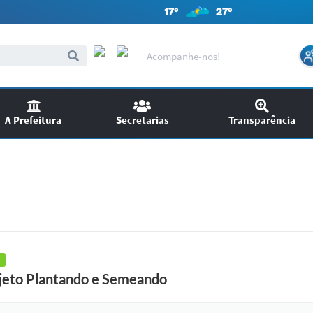
17º
27º
Acompanhe-nos!
A Prefeitura
Secretarias
Transparência
itações
Audiências Públicas
ncursos
EDITAIS
SIC
Chamamento Público
jeto Plantando e Semeando
Ouvidoria
Licitações