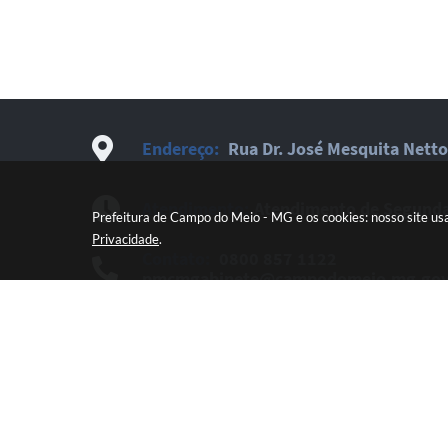
Endereço:
Rua Dr. José Mesquita Netto
Atendimento:
Atendimento de Segunda-
Prefeitura de Campo do Meio - MG e os cookies: nosso site us
Privacidade
.
Contato:
0800 857 1122
pmcmgabinete@campodomeio.mg.gov
Newsletter:
Cadastre-se e receba novi