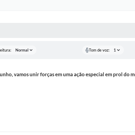
 MÍDIAS
RECEBA NOTÍCIAS
eitura:
Tom de voz:
junho, vamos unir forças em uma ação especial em prol do 