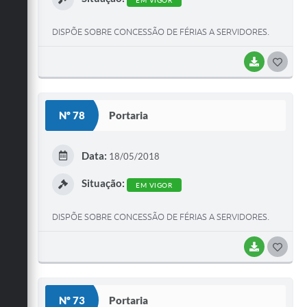
DISPÕE SOBRE CONCESSÃO DE FÉRIAS A SERVIDORES.
BAIXAR
GOST
Nº 78
Portaria
Data:
18/05/2018
Situação:
EM VIGOR
DISPÕE SOBRE CONCESSÃO DE FÉRIAS A SERVIDORES.
BAIXAR
GOST
Nº 73
Portaria