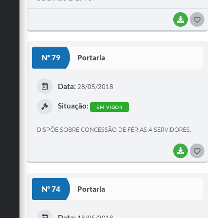
BAIXAR
GOST
Nº 79
Portaria
Data:
28/05/2018
Situação:
EM VIGOR
DISPÕE SOBRE CONCESSÃO DE FÉRIAS A SERVIDORES.
BAIXAR
GOST
Nº 74
Portaria
Data:
18/05/2018