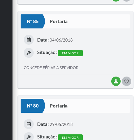
Nº 85
Portaria
Data:
04/06/2018
Situação:
EM VIGOR
CONCEDE FÉRIAS A SERVIDOR.
BAIXAR
GOST
Nº 80
Portaria
Data:
29/05/2018
Situação:
EM VIGOR