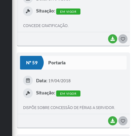
Situação:
EM VIGOR
CONCEDE GRATIFICAÇÃO.
BAIXAR
GOST
Nº 59
Portaria
Data:
19/04/2018
Situação:
EM VIGOR
DISPÕE SOBRE CONCESSÃO DE FÉRIAS A SERVIDOR.
BAIXAR
GOST