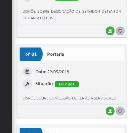
DISPÕE SOBRE DESIGNAÇÃO DE SERVIDOR DETENTOR
DE CARGO EFETIVO.
BAIXAR
GOST
Nº 81
Portaria
Data:
29/05/2018
Situação:
EM VIGOR
DISPÕE SOBRE CONCESSÃO DE FÉRIAS A SERVIDORES
BAIXAR
GOST