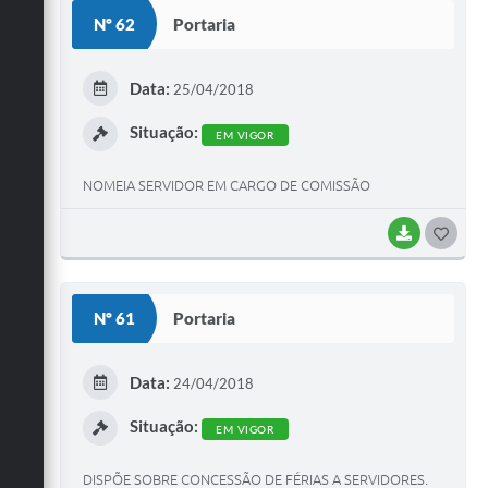
Nº 62
Portaria
Data:
25/04/2018
Situação:
EM VIGOR
NOMEIA SERVIDOR EM CARGO DE COMISSÃO
BAIXAR
GOST
Nº 61
Portaria
Data:
24/04/2018
Situação:
EM VIGOR
DISPÕE SOBRE CONCESSÃO DE FÉRIAS A SERVIDORES.