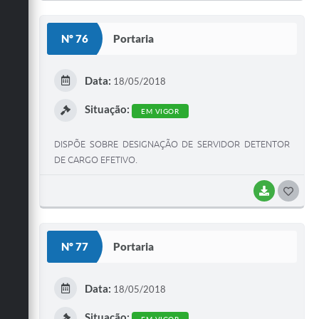
Nº 76
Portaria
Data:
18/05/2018
Situação:
EM VIGOR
DISPÕE SOBRE DESIGNAÇÃO DE SERVIDOR DETENTOR
DE CARGO EFETIVO.
BAIXAR
GOST
Nº 77
Portaria
Data:
18/05/2018
Situação:
EM VIGOR