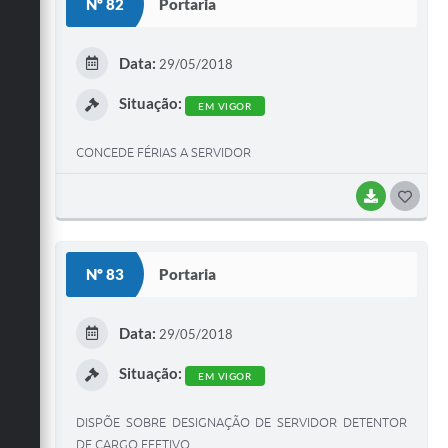
Nº 82
Portaria
Data:
29/05/2018
Situação:
EM VIGOR
CONCEDE FÉRIAS A SERVIDOR
BAIXAR
GOST
Nº 83
Portaria
Data:
29/05/2018
Situação:
EM VIGOR
DISPÕE SOBRE DESIGNAÇÃO DE SERVIDOR DETENTOR
DE CARGO EFETIVO.