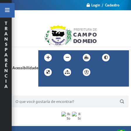
Login / Cadastro
T
R
A
N
S
P
A
R
Ê
Acessibilidade
N
C
I
A
BUSCA DO SITE: