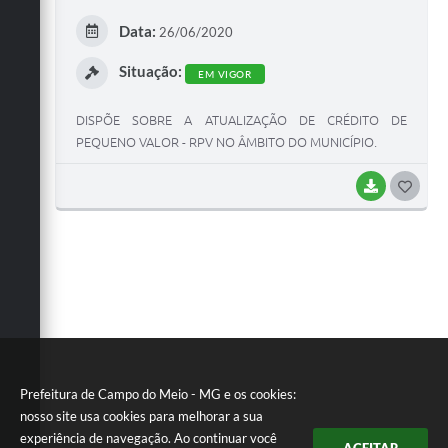
Data:
26/06/2020
Situação:
EM VIGOR
DISPÕE SOBRE A ATUALIZAÇÃO DE CRÉDITO DE
PEQUENO VALOR - RPV NO ÂMBITO DO MUNICÍPIO.
BAIXAR
GOST
Prefeitura de Campo do Meio - MG e os cookies:
nosso site usa cookies para melhorar a sua
experiência de navegação. Ao continuar você