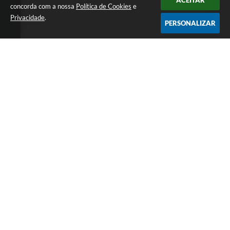
ACEITAR
concorda com a nossa
Política de Cookies
e
Privacidade
.
PERSONALIZAR
Telefone: 0800 857 1122
Endereço: Rua Dr. José Mesquita Netto, n° 356, Centro | CEP:
37165-000
Atendimento de Segunda-feira a Sexta-feira das 08h15m as 17h
CNPJ: 18.239.582/0001-29
Prefeitura de Campo do Meio - MG
Versão do Sistema:
3.5.3 - 19/06/2026
Portal atualizado em:
07/08/2026 15:07
Dados Abertos
Copyright Instar - 2006-2026. Todos os direitos
reservados -
Instar Tecnologia