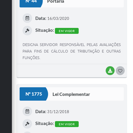
Nº 44
Portaria
Data:
16/03/2020
Situação:
EM VIGOR
DESIGNA SERVIDOR RESPONSÁVEL PELAS AVALIAÇÕES
PARA FINS DE CÁLCULO DE TRIBUTAÇÃO E OUTRAS
FUNÇÕES.
BAIXAR
GOST
Nº 1775
Lei Complementar
Data:
31/12/2018
Situação:
EM VIGOR