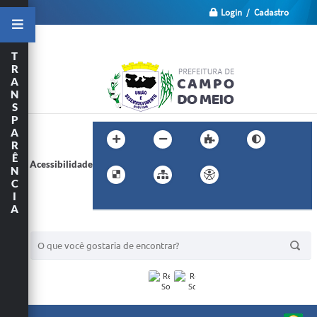
Login / Cadastro
T
R
A
N
S
P
A
R
Ê
Acessibilidade
N
C
I
A
BUSCA DO SITE: